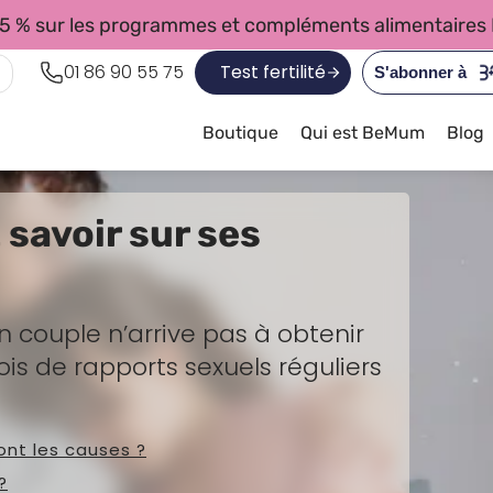
 - 15 % sur les programmes et compléments alimentair
01 86 90 55 75
Test fertilité
S'abonner à
Boutique
Qui est BeMum
Blog
t savoir sur ses
un couple n’arrive pas à obtenir
s de rapports sexuels réguliers
sont les causes ?
?