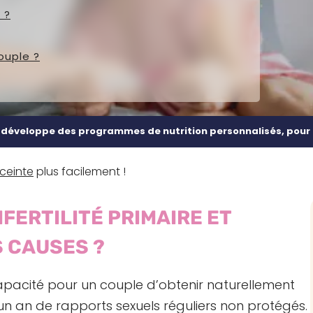
 ?
couple ?
i développe des programmes de nutrition personnalisés, pou
ceinte
plus facilement !
NFERTILITÉ PRIMAIRE ET
S CAUSES ?
’incapacité pour un couple d’obtenir naturellement
n an de rapports sexuels réguliers non protégés.