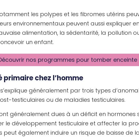
 notamment les polypes et les fibromes utérins pe
cteurs environnementaux peuvent aussi expliquer en 
vaise alimentation, la sédentarité, la pollution ou
concevoir un enfant.
Découvrir nos programmes pour tomber enceinte 
ité primaire chez l’homme
ne s’explique généralement par trois types d’anomali
ost-testiculaires ou de maladies testiculaires.
ont généralement dues à un déficit en hormones sex
er le développement testiculaire et affecter la p
peut également induire un risque de baisse de l