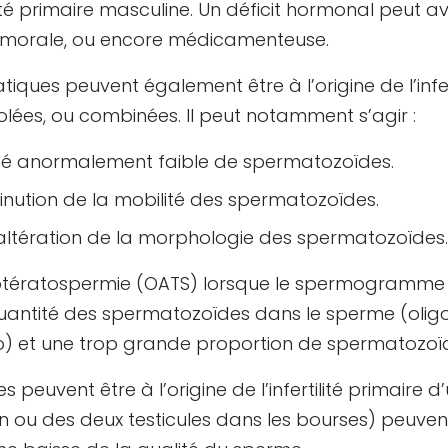
ité primaire masculine. Un déficit hormonal peut avoi
tumorale, ou encore médicamenteuse.
iques peuvent également être à l’origine de l’infer
lées, ou combinées. Il peut notamment s’agir :
ité anormalement faible de spermatozoïdes.
inution de la mobilité des spermatozoïdes.
altération de la morphologie des spermatozoïdes.
otératospermie (OATS) lorsque le spermogramme ré
e quantité des spermatozoïdes dans le sperme (oligo
) et une trop grande proportion de spermatozoï
es peuvent être à l’origine de l’infertilité primaire
un ou des deux testicules dans les bourses) peuve