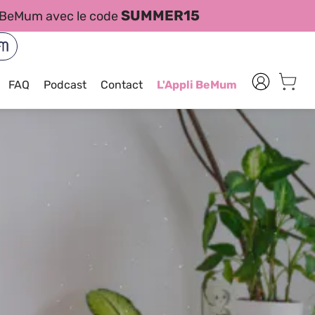
SUMMER15
es BeMum avec le code
FAQ
Podcast
Contact
L'Appli BeMum