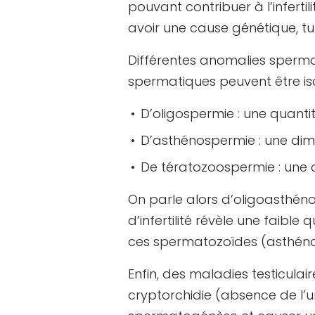
pouvant contribuer à l’infertil
avoir une cause génétique, 
Différentes anomalies spermat
spermatiques peuvent être iso
D’oligospermie : une quant
D’asthénospermie : une dim
De tératozoospermie : une 
On parle alors d’oligoasthén
d’infertilité révèle une faibl
ces spermatozoïdes (asthéno
Enfin, des maladies testiculair
cryptorchidie (absence de l’