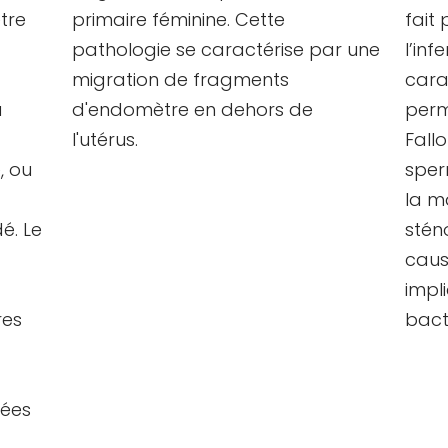
tre
primaire féminine. Cette
fait
pathologie se caractérise par une
l’inf
migration de fragments
cara
a
d'endomètre en dehors de
perm
l'utérus.
Fall
, ou
sper
la m
é. Le
stén
caus
impl
res
bact
iées